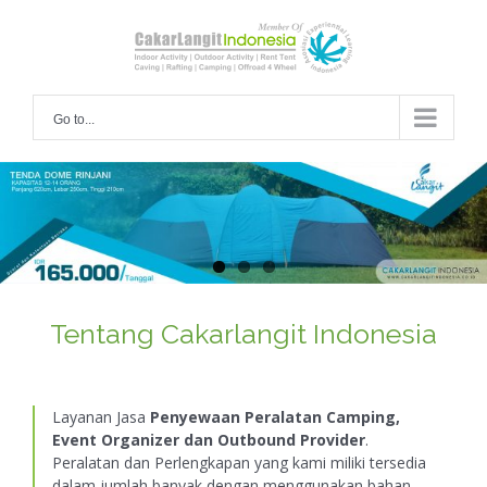
Skip
to
content
Go to...
Tentang Cakarlangit Indonesia
Layanan Jasa
Penyewaan Peralatan Camping,
Event Organizer dan Outbound Provider
.
Peralatan dan Perlengkapan yang kami miliki tersedia
dalam jumlah banyak dengan menggunakan bahan