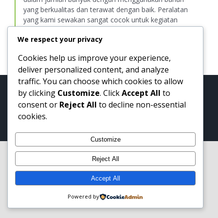
yang berkualitas dan terawat dengan baik. Peralatan
yang kami sewakan sangat cocok untuk kegiatan
seperti : Camping baik perorangan maupun
We respect your privacy
rombongan, Jambore, Outbound Training, Touring,
Ospek, LDK, Tafakur Alam, Reatreat dan lain-lain.
Cookies help us improve your experience,
deliver personalized content, and analyze
traffic. You can choose which cookies to allow
Copyright 2012 - 2020
Cakarlangit Indonesia
| All Rights
by clicking
Customize
. Click
Accept All
to
Reserved
consent or
Reject All
to decline non-essential
cookies.
facebook
twitter
instagram
pinterest
Customize
Reject All
Accept All
Powered by